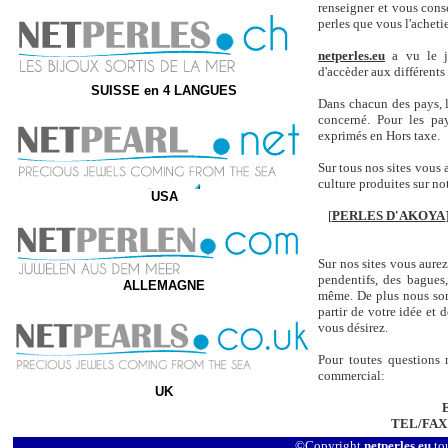
renseigner et vous conse
perles que vous l'achetie
netperles.eu
a vu le jo
d'accèder aux différents
SUISSE en 4 LANGUES
Dans chacun des pays, l
concerné. Pour les pa
exprimés en Hors taxe.
Sur tous nos sites vous a
culture produites sur no
USA
[
PERLES D'AKOYA
Sur nos sites vous aurez 
pendentifs, des bagues
ALLEMAGNE
même. De plus nous som
partir de votre idée et 
vous désirez.
Pour toutes questions 
commercial:
UK
TEL/FAX
©Copyright
netperles.eu
tou