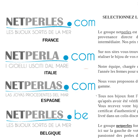
SELECTIONNEZ LE
Le groupe net
perles
est 
provenance directe d
FRANCE
intermédiaire. Nos prix s
Sur nos sites vous trou
réaliser le bijou de vos r
Notre équipe, chargée d
l'année les fermes pour s
ITALIE
Nous vous proposons des
gamme.
Tous nos bijoux font l'
ESPAGNE
qu'après avoir été véri
Vous recevez votre bi
certificat d'authenticté
livré dans un colis disc
Le groupe
netperles
fon
ici sur la gauche de vot
BELGIQUE
passionné des perles 